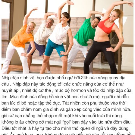
Nhịp đập sinh vật học được chế ngự bởi 24h của vòng quay địa
cầu . Nhịp đập này tác động tới các chức năng của cơ thể như
huyết áp , nhiệt độ cơ thể , mức độ hormon và tốc độ nhịp đập của
tim. Mục đích của đồng hồ sinh vật học như là một người chỉ dẫn
bạn lúc đi bộ hoặc tập thể dục. Tất nhiên còn phụ thuộc vào thời
điểm bạn chăm nom gia đình và gần xếp công việc của mình nữa.
giả sử bạn chẳng thể chợp mắt một khi vào buổi trưa thì cũng
không lo âu chứng cớ mất ngủ “gọi” bạn dậy vào lúc nửa đêm đâu.
Điều tốt nhất là hãy tự tạo cho mình thói quen đi ngủ và dậy đúng
giờ. Ăn ngủ lung tung, không đúng giờ giấc sẽ gây rối loạn đồng hồ