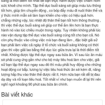
sáng là thời điểm tốt nhất để bạn thực hành được việc chăm nom
sức khoẻ cho mình. Tập thể dục buổi sáng sẽ giúp máu lưu thông
tốt hơn, giúp tim chuyển động , co bóp đẩy máu đi nuôi thân thể và
ý thức minh mẫn sẽ làm bạn khiến cho việc có hiệu quả hơn.
chẳng những vậy, lúc nhiệt độ thân thể bạn tốt hơn thông thường ,
thì việc thể dục buổi sáng sẽ giúp cơ thể ấm lên hơn là bạn thực
hành nó vào lúc chiều muộn trong ngày. Tuy nhiên không phải lúc
nào vận dụng tập thể dục vào buổi sáng cũng tốt cho bạn cả. Nó
còn phụ thuộc vào công việc mà bạn đang làm , đặc biệt giả sử
bạn phải làm việc cả ngày ở tổ chức và buổi sáng không có thời
gian thì việc giải lao bằng thể dục lúc giữa trưa lại là thời điểm tốt
nhất. Không được tập thể dục ngay sau bữa ăn. Vì sau lúc ăn máu
sẽ phải cung ứng gần như cho bộ máy tiêu hoá làm cho việc, giả
sử bạn tập thể dục ngay sau đó thì máu phải huy động cho những
hoạt động cơ bắp. tương tự việc tiêu hoá thức ăn sẽ kém đi, năng
lượng hấp thu vào thân thể được rất ít. Hơn nữa bạn rất dễ bị đau
dạ dày và rối loạn tiêu hoá. Tốt nhất ví như bạn muốn đi lại thì nên
nghỉ ngơi khoảng 90 phút sau bữa ăn chính.
Bài viết khác