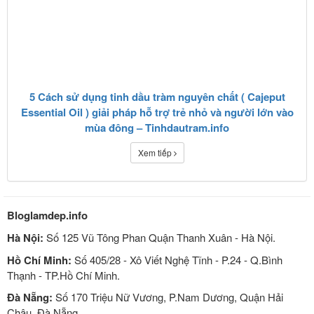
5 Cách sử dụng tinh dầu tràm nguyên chất ( Cajeput
Essential Oil ) giải pháp hỗ trợ trẻ nhỏ và người lớn vào
mùa đông – Tinhdautram.info
Xem tiếp
Bloglamdep.info
Hà Nội:
Số 125 Vũ Tông Phan Quận Thanh Xuân - Hà Nội.
Hồ Chí Minh:
Số 405/28 - Xô Viết Nghệ Tĩnh - P.24 - Q.Bình
Thạnh - TP.Hồ Chí Minh.
Đà Nẵng:
Số 170 Triệu Nữ Vương, P.Nam Dương, Quận Hải
Châu, Đà Nẵng.