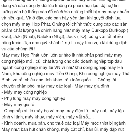
dùng và các công ty đôi lúc không rõ phải chọn lọc, đặt sự tin
tưởng vào hệ thống nào để có được những thiết bị máy may chuẩn
và hiệu quả. Và ở đây, các bạn hãy yên tâm khi quyết định lựa
chọn máy may Hợp Phát. Chúng tôi chính thức cung cấp các sản
phẩm chất lượng và chính hãng như máy may Durkopp Durkopp (
Đức), Juki (Nhật), Nataka (Nhật), Jack (TQ), cùng với rất nhiều
hãng khác..Tạo cho quý khách 1 sự tin cậy trọn vẹn khi dùng dịch
vụ của chúng tôi !
Máy may Hợp Phát luôn luôn tự hào là nhà phân phối máy may
công nghiệp mới, cũ, chất lượng cho các doanh nghiệp top đầu
ngành công nghiệp may tại VN ví như khu công nghiệp may Hà
Nam, khu công nghiệp may Tiền Giang, Khu công nghiệp may Thái
Bình, và rất nhiều các tỉnh khác trên toàn quốc…. Chúng tôi
chuyên phân phối máy may các loại - Máy may gia đình
- Máy may công nghiệp
- Phụ tùng máy may công nghiệp
- Máy may giá rẻ
- Cung cấp sỉ, lẻ máy bọ và máy may điện tử, máy nút, máy lập
trình vi tính, máy khuy, máy viền, máy vắt sổ.....
- Kinh doanh, mua bán, cho thuê các loại Máy móc thiết bị ngành
May như: bàn hút chân không, máy cắt chỉ, bàn ủi, máy dập nút