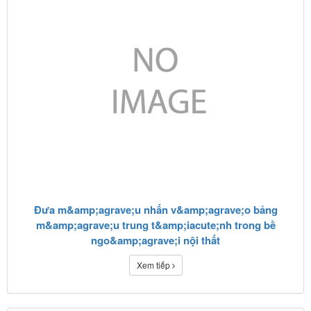
Đưa m&amp;agrave;u nhấn v&amp;agrave;o bảng
m&amp;agrave;u trung t&amp;iacute;nh trong bề
ngo&amp;agrave;i nội thất
Xem tiếp