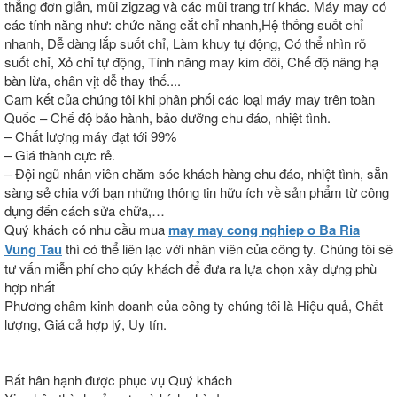
thẳng đơn giản, mũi zigzag và các mũi trang trí khác. Máy may có
các tính năng như: chức năng cắt chỉ nhanh,Hệ thống suốt chỉ
nhanh, Dễ dàng lắp suốt chỉ, Làm khuy tự động, Có thể nhìn rõ
suốt chỉ, Xỏ chỉ tự động, Tính năng may kim đôi, Chế độ nâng hạ
bàn lừa, chân vịt dễ thay thế....
Cam kết của chúng tôi khi phân phối các loại máy may trên toàn
Quốc – Chế độ bảo hành, bảo dưỡng chu đáo, nhiệt tình.
– Chất lượng máy đạt tới 99%
– Giá thành cực rẻ.
– Đội ngũ nhân viên chăm sóc khách hàng chu đáo, nhiệt tình, sẵn
sàng sẻ chia với bạn những thông tin hữu ích về sản phẩm từ công
dụng đến cách sửa chữa,…
Quý khách có nhu cầu mua
may may cong nghiep o Ba Ria
Vung Tau
thì có thể liên lạc với nhân viên của công ty. Chúng tôi sẽ
tư vấn miễn phí cho qúy khách để đưa ra lựa chọn xây dựng phù
hợp nhất
Phương châm kinh doanh của công ty chúng tôi là Hiệu quả, Chất
lượng, Giá cả hợp lý, Uy tín.
Rất hân hạnh được phục vụ Quý khách