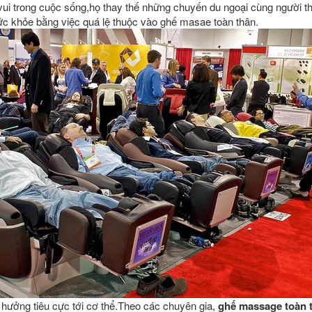
vui trong cuộc sống,họ thay thế những chuyến du ngoại cùng người t
ức khỏe bằng việc quá lệ thuộc vào ghế masae toàn thân.
h hưởng tiêu cực tới cơ thể.Theo các chuyên gia,
ghế massage toàn 