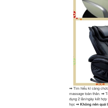
⇒
Tìm hiểu kĩ càng chứ
massage toàn thân.
⇒
T
dụng 2 lần/ngày kết hợp 
học
⇒
Không nên quá 