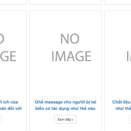
i ích của
Ghế massage cho người bị tai
Chất liệ
hân đối với
biến có tác dụng như thế nào
như thế
?
Xem tiếp