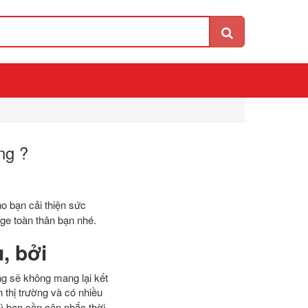
ng ?
ho bạn cải thiện sức
ge toàn thân bạn nhé.
, bởi
ng sẽ không mang lại kết
 thị trường và có nhiều
ì bạn cần cân nhắc thời