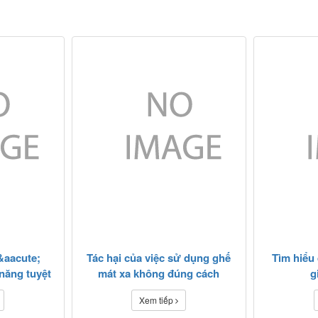
aacute;
Tác hại của việc sử dụng ghế
Tìm hiểu
năng tuyệt
mát xa không đúng cách
g
gi&aacute;
Xem tiếp