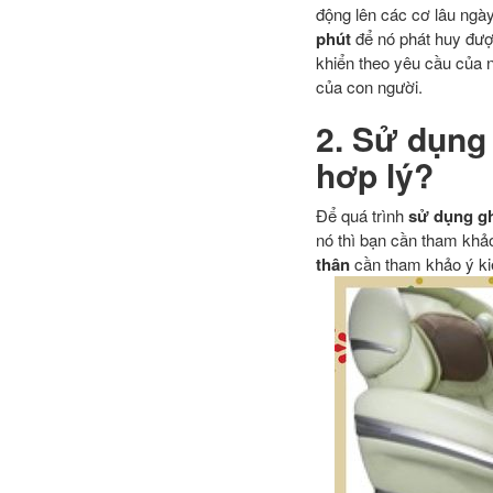
động lên các cơ lâu ngày
phút
để nó phát huy được
khiển theo yêu cầu của 
của con người.
2. Sử dụng
hơp lý?
Để quá trình
sử dụng g
nó thì bạn cần tham khả
thân
cần tham khảo ý kiế