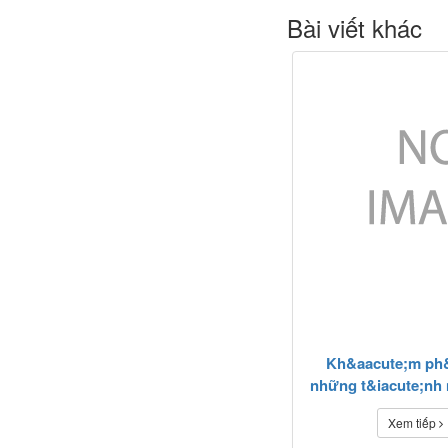
Bài viết khác
Kh&aacute;m ph&
những t&iacute;nh 
vời của ghế matxa 
Xem tiếp
rẻ Okasa