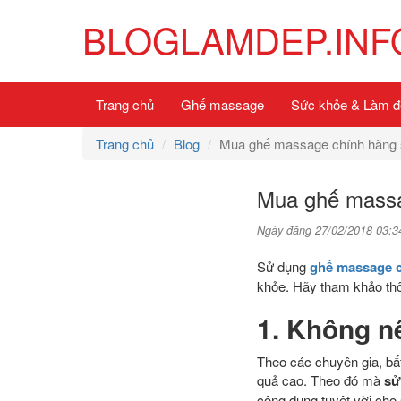
BLOGLAMDEP.INF
Trang chủ
Ghế massage
Sức khỏe & Làm đ
Trang chủ
Blog
Mua ghế massage chính hãng s
Mua ghế massa
Ngày đăng 27/02/2018 03:3
Sử dụng
ghế massage 
khỏe. Hãy tham khảo thô
1. Không n
Theo các chuyên gia, bất
quả cao. Theo đó mà
sử
công dụng tuyệt vời cho