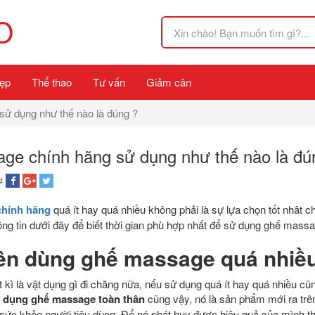
O
ẹp
Thể thao
Tư vấn
Giảm cân
ử dụng như thế nào là đúng ?
ge chính hãng sử dụng như thế nào là đú
4
chính hãng
quá ít hay quá nhiều không phải là sự lựa chọn tốt nhât c
ng tin dưới đây để biết thời gian phù hợp nhất để sử dụng ghế massa
ên dùng ghế massage quá nhiều
 kì là vật dụng gì đi chăng nữa, nếu sử dụng quá ít hay quá nhiều cũ
 dụng ghế massage toàn thân
cũng vậy, nó là sản phẩm mới ra trên
 sức khỏe người tiêu dùng. Để nó phát huy được hiệu quả của mình th