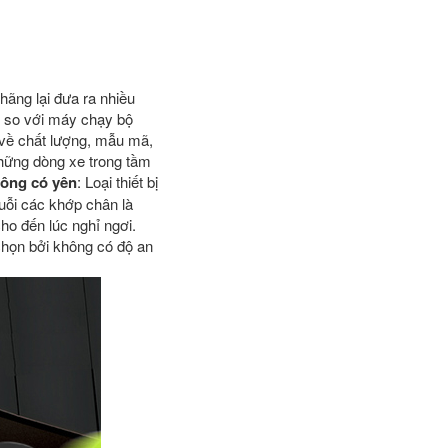
 hãng lại đưa ra nhiều
n so với máy chạy bộ
 về chất lượng, mẫu mã,
những dòng xe trong tầm
hông có yên
: Loại thiết bị
uỗi các khớp chân là
cho đến lúc nghỉ ngơi.
chọn bởi không có độ an