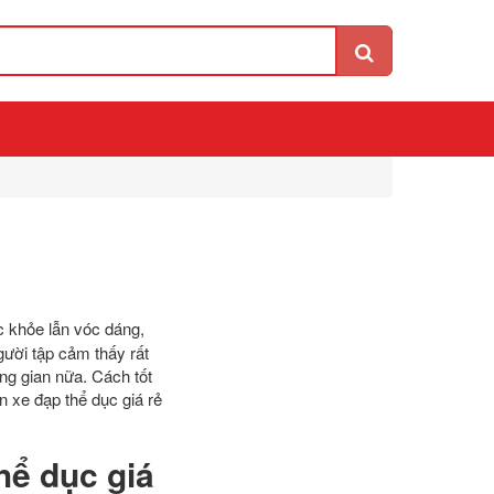
c khỏe lẫn vóc dáng,
gười tập cảm thấy rất
ông gian nữa. Cách tốt
n xe đạp thể dục giá rẻ
hể dục giá