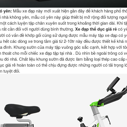
ó yên:
Mẫu xe đạp này mới xuất hiện gần đây để khách hàng phổ th
i nhà không yên, mẫu có yên này giúp thiết bị mở rộng đối tượng ngườ
một cách luyện tập chân xuyên suốt trong khoảng thời gian dài. Khi t
là rất cần đối với người dùng bình thường.
Xe đạp thể dục giá rẻ
có y
người có vấn đề khớp gối cũng sử dụng được mẫu máy tập xe đạp có y
 hết các dòng xe trong tầm giá từ 2-10tr này đều được thiết kế khá 
gia đình. Khung sườn của máy tập vuông góc sắc cạnh, kết hợp với t
 thoát cho mỗi chiếc xe đạp tập tại nhà . Dù nhìn bề ngoài trông có
u đó nhá. Chất liệu khung sườn đã được làm bằng loại thép cao cấp c
ục giá rẻ hoàn toàn có thể chịu đựng được những người có tải trọng l
n tuyệt đối.