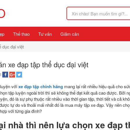
O
ẹp
Thể thao
Tư vấn
Giảm cân
 dục đại việt
n xe đạp tập thể dục đại việt
5
 luyện với
xe đạp tập chính hãng
mang lại rất nhiều hiệu quả cho sứ
ọn tập luyện ngoài trời thì sẽ không thể đạt kết quả cao được. Bởi n
yện, đó là sự phụ thuộc rất nhiều vào thời gian tập, thời tiết và cả kh
 được tự do và thoải mái nhất đó là mua máy tập xe đạp. Vậy nên chọ
 hợp với từng gia đình?
ại nhà thì nên lựa chọn
xe đạp t