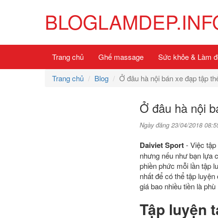
BLOGLAMDEP.INF
Trang chủ
Ghế massage
Sức khỏe & Làm đ
Trang chủ
Blog
Ở đâu hà nội bán xe đạp tập thể
Ở đâu hà nội bá
Ngày đăng 23/04/2018 08:5
Daiviet Sport
- Việc tập
nhưng nếu như bạn lựa ch
phiền phức mỗi lần tập lu
nhất để có thể tập luyện
giá bao nhiều tiền là phù
Tập luyện t