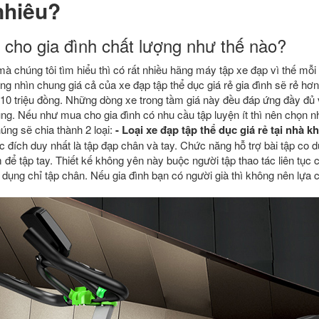
nhiêu?
 cho gia đình chất lượng như thế nào?
mà chúng tôi tìm hiểu thì có rất nhiều hãng máy tập xe đạp vì thế mỗi
g nhìn chung giá cả của xe đạp tập thể dục giá rẻ gia đình sẽ rẻ hơ
-10 triệu đồng. Những dòng xe trong tầm giá này đều đáp ứng đầy đủ
ng. Nếu như mua cho gia đình có nhu cầu tập luyện ít thì nên chọn 
húng sẽ chia thành 2 loại:
- Loại
xe đạp tập thể dục giá rẻ
tại nhà k
đích duy nhất là tập đạp chân và tay. Chức năng hỗ trợ bài tập co d
 để tập tay. Thiết kế không yên này buộc người tập thao tác liên tục 
dụng chỉ tập chân. Nếu gia đình bạn có người già thì không nên lựa 