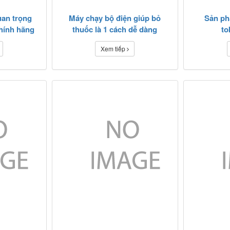
an trọng
Máy chạy bộ điện giúp bỏ
Sản ph
hính hãng
thuốc là 1 cách dễ dàng
to
Xem tiếp