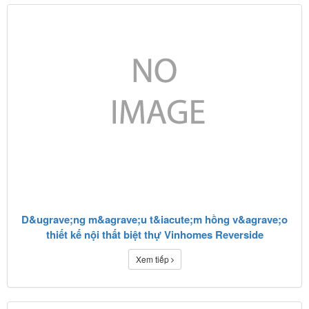
D&ugrave;ng m&agrave;u t&iacute;m hồng v&agrave;o
thiết kế nội thất biệt thự Vinhomes Reverside
Xem tiếp