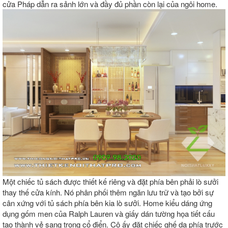
cửa Pháp dẫn ra sảnh lớn và đầy đủ phần còn lại của ngôi home.
Một chiếc tủ sách được thiết kế riêng và đặt phía bên phải lò sưởi
thay thế cửa kính. Nó phân phối thêm ngăn lưu trữ và tạo bởi sự
cân xứng với tủ sách phía bên kia lò sưởi. Home kiểu dáng ứng
dụng gốm men của Ralph Lauren và giấy dán tường họa tiết cấu
tạo thành vẻ sang trọng cổ điển. Cô ấy đặt chiếc ghế da phía trước