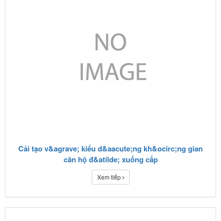
Cải tạo v&agrave; kiểu d&aacute;ng kh&ocirc;ng gian
căn hộ đ&atilde; xuống cấp
Xem tiếp