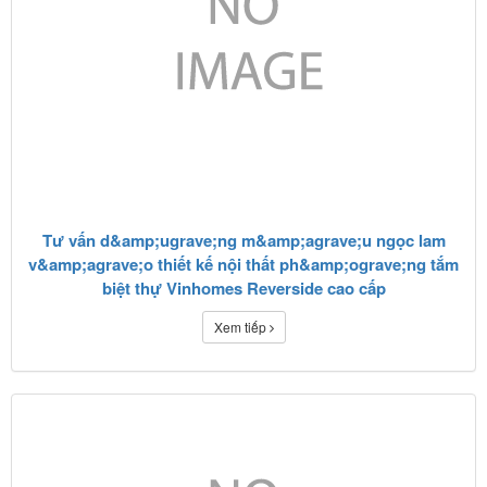
Tư vấn d&amp;ugrave;ng m&amp;agrave;u ngọc lam
v&amp;agrave;o thiết kế nội thất ph&amp;ograve;ng tắm
biệt thự Vinhomes Reverside cao cấp
Xem tiếp