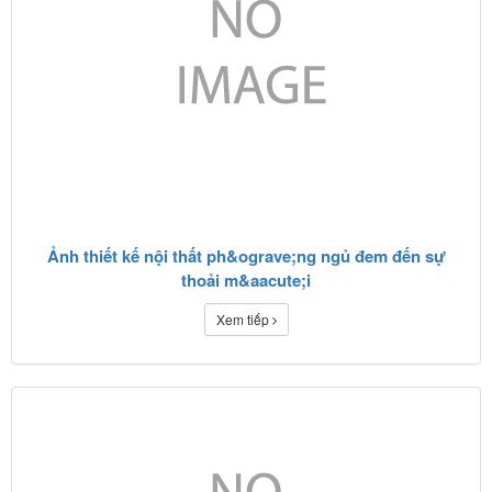
Ảnh thiết kế nội thất ph&ograve;ng ngủ đem đến sự
thoải m&aacute;i
Xem tiếp