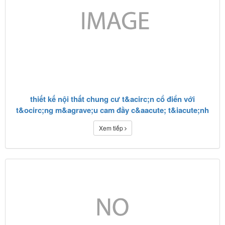
thiết kế nội thất chung cư t&acirc;n cổ điển với
t&ocirc;ng m&agrave;u cam đầy c&aacute; t&iacute;nh
Xem tiếp