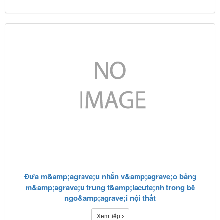
Đưa m&amp;agrave;u nhấn v&amp;agrave;o bảng
m&amp;agrave;u trung t&amp;iacute;nh trong bề
ngo&amp;agrave;i nội thất
Xem tiếp