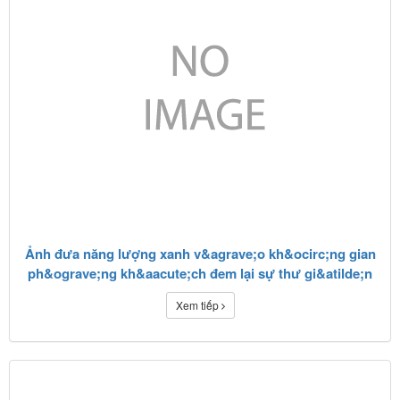
Ảnh đưa năng lượng xanh v&agrave;o kh&ocirc;ng gian
ph&ograve;ng kh&aacute;ch đem lại sự thư gi&atilde;n
Xem tiếp