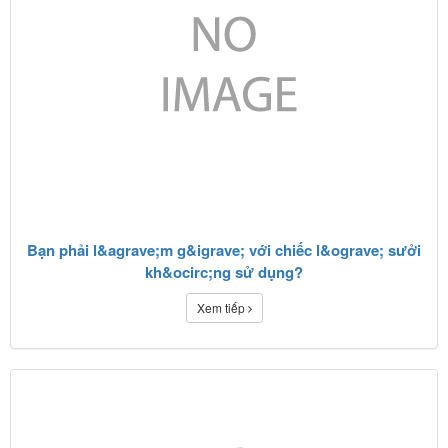
Bạn phải l&agrave;m g&igrave; với chiếc l&ograve; sưởi
kh&ocirc;ng sử dụng?
Xem tiếp