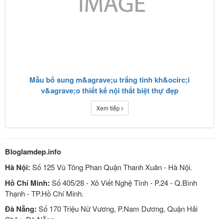
Mẫu bổ sung m&agrave;u trắng tinh kh&ocirc;i
v&agrave;o thiết kế nội thất biệt thự đẹp
Xem tiếp
Bloglamdep.info
Hà Nội:
Số 125 Vũ Tông Phan Quận Thanh Xuân - Hà Nội.
Hồ Chí Minh:
Số 405/28 - Xô Viết Nghệ Tĩnh - P.24 - Q.Bình
Thạnh - TP.Hồ Chí Minh.
Đà Nẵng:
Số 170 Triệu Nữ Vương, P.Nam Dương, Quận Hải