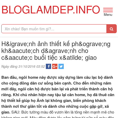
BLOGLAMDEP.INFO
Menu
H&igrave;nh ảnh thiết kế ph&ograve;ng
kh&aacute;ch d&agrave;nh cho
c&aacute;c buổi tiệc x&atilde; giao
Ngày đăng 31/10/2016 03:52
Ban đầu, ngôi home này được xây dựng làm câu lạc bộ dành
cho cộng đồng dân cư sống bên cạnh. Cho đến những năm
mới đây, ngôi căn hộ được bán lại và phát triển thành căn hộ
riêng. Khi chủ nhân hiện nay tậu lại căn home, họ đã thuê căn
hộ thiết kế giúp họ Ảnh lại không gian, biến phòng khách
thành nơi thư giãn tốt và dành cho những cuộc gặp gỡ, xã
giao.
SAU: Bức tường màu đỏ vươn lên là tông nền mạnh mẽ cho
không gian mới. Màu đậm được lấy cảm hứng từ cửa sổ màu đặc