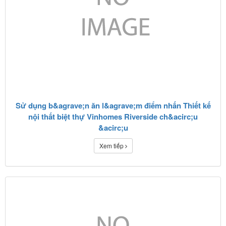
Sử dụng b&agrave;n ăn l&agrave;m điểm nhấn Thiết kế
nội thất biệt thự Vinhomes Riverside ch&acirc;u
&acirc;u
Xem tiếp