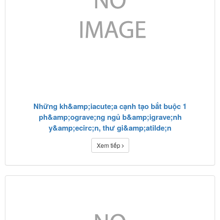
Những kh&amp;iacute;a cạnh tạo bắt buộc 1
ph&amp;ograve;ng ngủ b&amp;igrave;nh
y&amp;ecirc;n, thư gi&amp;atilde;n
Xem tiếp