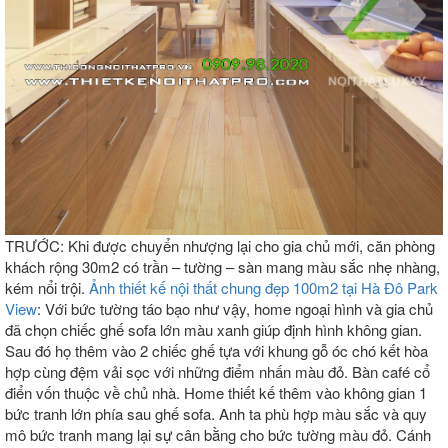
TRƯỚC: Khi được chuyển nhượng lại cho gia chủ mới, căn phòng
khách rộng 30m2 có trần – tường – sàn mang màu sắc nhẹ nhàng,
kém nổi trội.
Ảnh thiết kế nội thất chung đẹp 100m2 tại Hà Đô Park
View
: Với bức tường táo bạo như vậy, home ngoại hình và gia chủ
đã chọn chiếc ghế sofa lớn màu xanh giúp định hình không gian.
Sau đó họ thêm vào 2 chiếc ghế tựa với khung gỗ óc chó kết hòa
hợp cùng đệm vải sọc với những điểm nhấn màu đỏ. Bàn café cổ
điển vốn thuộc về chủ nhà. Home thiết kế thêm vào không gian 1
bức tranh lớn phía sau ghế sofa. Anh ta phù hợp màu sắc và quy
mô bức tranh mang lại sự cân bằng cho bức tường màu đỏ. Cánh