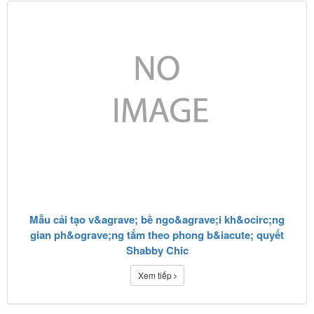
Mẫu cải tạo v&agrave; bề ngo&agrave;i kh&ocirc;ng
gian ph&ograve;ng tắm theo phong b&iacute; quyết
Shabby Chic
Xem tiếp