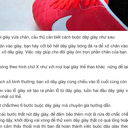
i giày vừa chân, cầu thủ cần biết cách buộc dây giày như sau:
ân vào giày, bạn hãy cởi bỏ hết dây giày bóng đá ra để xỏ chân vào
 xỏ dây giày. Việc này giúp cho đôi giày ôm trọn phần chân của bạn
óng theo hình chữ X như với mọi loại giày thể thao khác nững để lạ
ch xỏ bình thường, bạn xỏ dây giày cùng chiều vào lỗ cuối cùng còn 
n vào lỗ giày sẽ tạo ra phần lỗ từ dây giày, luồn hai đầu dây giày và
nhất có thể.
ật chắctheo 6 bước buộc dây giày mà chuyên gia hướng dẫn.
các bước thắt nút dây giày, để đảm bảo thêm một lầ nữa độ chắc chắ
ng dậy, khởi động vài vòng để thử xem dây giày thắt có quá lỏng ho
n cảm thấy thoải mái thì bạn đã hoàn thành việc buộc dây giày th