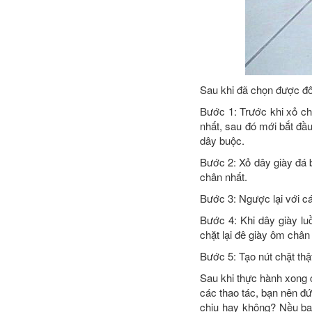
Sau khi đã chọn được đô
Bước 1: Trước khi xỏ ch
nhất, sau đó mới bắt đầu
dây buộc.
Bước 2: Xỏ dây giày đá b
chân nhất.
Bước 3: Ngược lại với cá
Bước 4: Khi dây giày luồ
chặt lại đê giày ôm chân 
Bước 5: Tạo nút chặt th
Sau khi thực hành xong 
các thao tác, bạn nên đứ
chịu hay không? Nều bạ