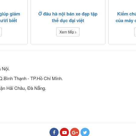
giúp giảm
Ở đâu hà nội bán xe đạp tập
Kiểm ch
gười biết
thể dục đại việt
của máy 
Xem tiếp
 Nội.
 Q.Bình Thạnh - TP.Hồ Chí Minh.
ận Hải Châu, Đà Nẵng.