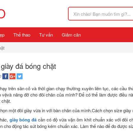
O
ẹp
Thể thao
Tư vấn
Giảm cân
hặt
giày đá bóng chặt
0
y trên sân cỏ và thời gian chạy thường xuyên liên tục, các cầu thủ
ảo vệvà nâng đỡ cho đôi chân của mình? Để có thể làm được điều này 
 chặt.
chọn một đôi giày vừa in với bàn chân của mình.Cách chọn size giày
khác,
giày bóng đá
cần có độ vừa vặn ôm khít chuẩn xác với đôi ch
iến cho động tác sút bóng kém chuẩn xác. Làm thế nào để đo được si