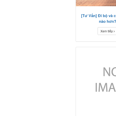
[Tư Vấn] Đi bộ và c
nào hơn
Xem tiếp