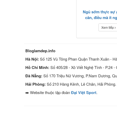
Ngủ sớm thực sự 
cân, điều mà ít n
Xem tiếp
Bloglamdep.info
Hà Nội:
Số 125 Vũ Tông Phan Quận Thanh Xuân - Hà
Hồ Chí Minh:
Số 405/28 - Xô Viết Nghệ Tĩnh - P.24 -
Đà Nẵng:
Số 170 Triệu Nữ Vương, P.Nam Dương, Qu
Hải Phòng:
Số 210 Hàng Kênh, Lê Chân, Hải Phòng.
➡️ Website thuộc tập đoàn
Đại Việt Sport
.