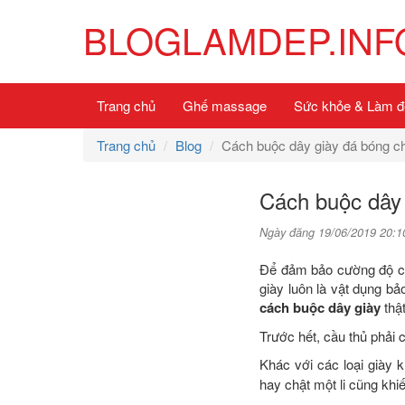
BLOGLAMDEP.INF
Trang chủ
Ghế massage
Sức khỏe & Làm đ
Trang chủ
Blog
Cách buộc dây giày đá bóng c
Cách buộc dây 
Ngày đăng 19/06/2019 20:1
Để đảm bảo cường độ chạ
giày luôn là vật dụng b
cách buộc dây giày
thật
Trước hết, cầu thủ phải 
Khác với các loại giày 
hay chật một li cũng kh