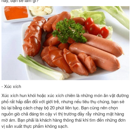
này, bạn sẽ làm gì?
- Xúc xích
Xúc xích hun khói hoặc xúc xích chiên là những món ăn vặt đường
phố rất hấp dẫn đối với giới trẻ, nhưng nếu tiêu thụ chúng, bạn sẽ
bù lại bằng cách chạy bộ 20 phút liên tục. Bạn cũng nên chọn
nguồn giò chả đáng tin cậy vì thị trường đầy rẫy những mặt hàng
mờ ám. Bạn phải là khách hàng thông thái khi tìm đến những đơn
vị sản xuất thực phẩm không sạch.