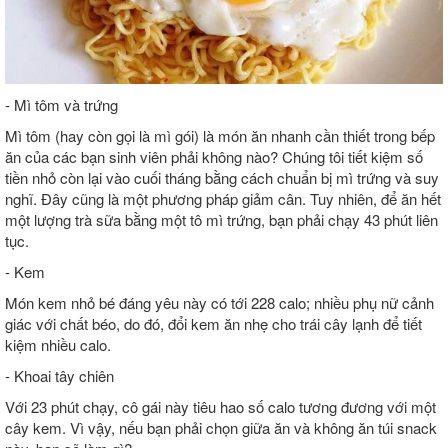
- Mì tôm và trứng
Mì tôm (hay còn gọi là mì gói) là món ăn nhanh cần thiết trong bếp
ăn của các bạn sinh viên phải không nào? Chúng tôi tiết kiệm số
tiền nhỏ còn lại vào cuối tháng bằng cách chuẩn bị mì trứng và suy
nghĩ. Đây cũng là một phương pháp giảm cân. Tuy nhiên, để ăn hết
một lượng trà sữa bằng một tô mì trứng, bạn phải chạy 43 phút liên
tục.
- Kem
Món kem nhỏ bé đáng yêu này có tới 228 calo; nhiều phụ nữ cảnh
giác với chất béo, do đó, đổi kem ăn nhẹ cho trái cây lạnh để tiết
kiệm nhiều calo.
- Khoai tây chiên
Với 23 phút chạy, cô gái này tiêu hao số calo tương đương với một
cây kem. Vì vậy, nếu bạn phải chọn giữa ăn và không ăn túi snack