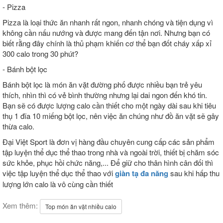
- Pizza
Pizza là loại thức ăn nhanh rất ngon, nhanh chóng và tiện dụng vì
không cần nấu nướng và được mang đến tận nơi. Nhưng bạn có
biết rằng đây chính là thủ phạm khiến cơ thể bạn đốt cháy xấp xỉ
300 calo trong 30 phút?
- Bánh bột lọc
Bánh bột lọc là món ăn vặt đường phố được nhiều bạn trẻ yêu
thích, nhìn thì có vẻ bình thường nhưng lại dai ngon đến khó tin.
Bạn sẽ có được lượng calo cần thiết cho một ngày dài sau khi tiêu
thụ 1 đĩa 10 miếng bột lọc, nên việc ăn chúng như đồ ăn vặt sẽ gây
thừa calo.
Đại Việt Sport là đơn vị hàng đầu chuyên cung cấp các sản phẩm
tập luyện thể dục thể thao trong nhà và ngoài trời, thiết bị chăm sóc
sức khỏe, phục hồi chức năng,... Để giữ cho thân hình cân đối thì
việc tập luyện thể dục thể thao với
giàn tạ đa năng
sau khi hấp thu
lượng lớn calo là vô cùng cần thiết
Xem thêm:
Top món ăn vặt nhiều calo